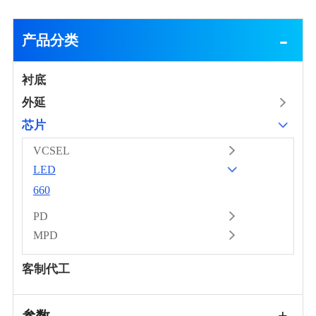
产品分类
衬底
外延
芯片
VCSEL
LED
660
PD
MPD
客制代工