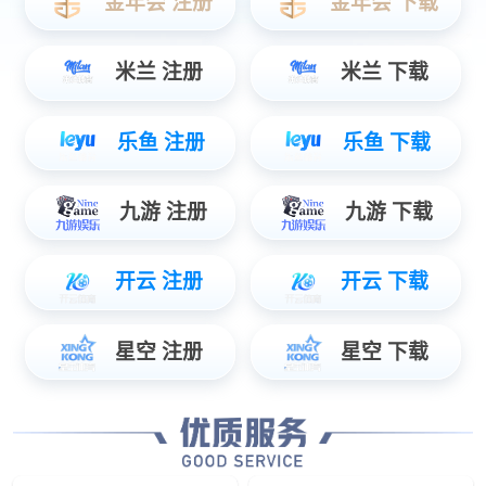
砷化镓衬底
砷化镓（GaAs）是一种性能优良的半导体材
料，具有直接带隙、电子迁移率高、高频低噪
声、转换效率高等特点。我们可提供使用VGF
法生长的的1-8英寸的砷化镓衬底，包括半绝缘
砷化镓衬底（非掺）和半导体砷化镓衬底（掺
Si、掺Zn）。 应用与领域:砷化镓衬底广泛应用
于红黄光LED和显示产品中，随着Mini LED、
Micro LED的发展， AR/VR领域也 会有越来越
多使用砷化镓衬底。以半绝缘砷化镓衬底生产
的射频器件，广泛应用于无线通讯领域，包括
无线网络(WLAN)、手机通讯、4G/5G基站、卫
应用领域
星通讯、WiFi通讯等。砷化镓太阳能电池板具
APPLICATIONS
有更高的转化效率，目前广泛 应用于无人机、